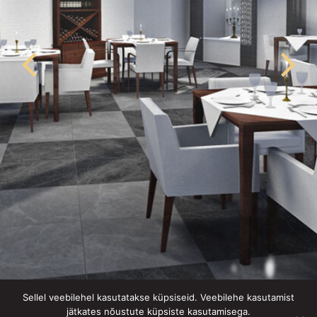
Sellel veebilehel kasutatakse küpsiseid. Veebilehe kasutamist
Rataskaevu 5, Tallinn (restaurant visua
jätkates nõustute küpsiste kasutamisega.