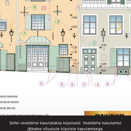
Sellel veebilehel kasutatakse küpsiseid. Veebilehe kasutamist
Schlössle Hotel Tallinn Old Town des
jätkates nõustute küpsiste kasutamisega.